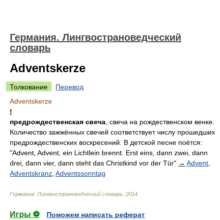
Германия. Лингвострановедческий
словарь
Adventskerze
Толкование
Перевод
Adventskerze
f
предрождественская свеча
, свеча на рождественском венке.
Количество зажжённых свечей соответствует числу прошедших
предрождественских воскресений. В детской песне поётся:
"Advent, Advent, ein Lichtlein brennt. Erst eins, dann zwei, dann
drei, dann vier, dann steht das Christkind vor der Tür"
→
Advent
,
Adventskranz
,
Adventssonntag
Германия. Лингвострановедческий словарь
.
2014
.
Игры ⚽
Поможем написать реферат