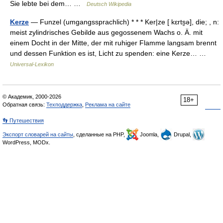
Sie lebte bei dem… …
Deutsch Wikipedia
Kerze
— Funzel (umgangssprachlich) * * * Ker|ze [ kɛrts̮ə], die; , n:
meist zylindrisches Gebilde aus gegossenem Wachs o. Ä. mit
einem Docht in der Mitte, der mit ruhiger Flamme langsam brennt
und dessen Funktion es ist, Licht zu spenden: eine Kerze… …
Universal-Lexikon
© Академик, 2000-2026
18+
Обратная связь:
Техподдержка
,
Реклама на сайте
👣 Путешествия
Экспорт словарей на сайты
, сделанные на PHP,
Joomla,
Drupal,
WordPress, MODx.