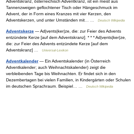
Adventskranz, österreichisch Adventkranz, ist ein meist aus
Tannenzweigen geflochtener Tisch oder Hängeschmuck im
Advent, der in Form eines Kranzes mit vier Kerzen, den
Adventskerzen, und unter Umständen mit… …
Deutsch Wikipedia
Adventskerze
— Ad|vẹnts|ker|ze, die: zur Feier des Advents
entzündete Kerze [auf dem Adventskranz]. * * * Ad|vẹnts|ker|ze,
die: zur Feier des Advents entzündete Kerze [auf dem
Adventskranz] …
Universal-Lexikon
Adventkalender
— Ein Adventskalender (in Österreich
Adventkalender; auch Weihnachtskalender) zeigt die
verbleibenden Tage bis Weihnachten. Er findet sich in den
Dezembertagen bei vielen Familien, in Kindergärten oder Schulen
im deutschen Sprachraum. Beispiel… …
Deutsch Wikipedia